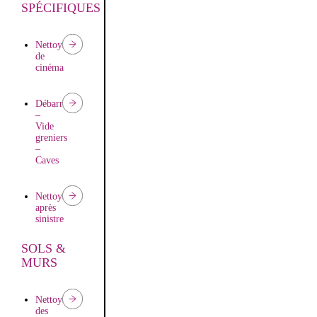
SPÉCIFIQUES
Nettoyage
de
cinéma
Débarras
–
Vide
greniers
–
Caves
Nettoyage
après
sinistre
SOLS &
Nettoyage
MURS
après
travaux
Nettoyage
des
Remise