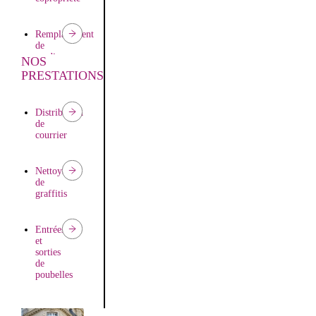
Remplacement
de
gardien
NOS
PRESTATIONS
Distribution
de
courrier
Nettoyage
de
graffitis
Entrées
et
sorties
de
poubelles