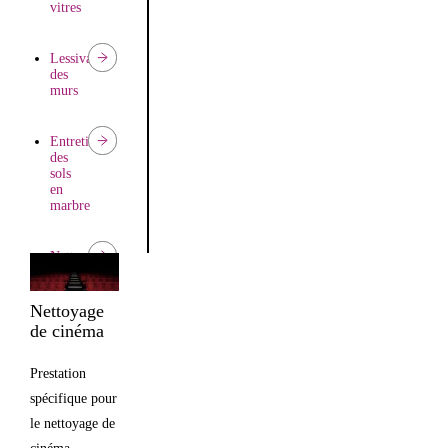
vitres
en
état
d’appartements
Lessivage
des
murs
Entretien
des
sols
en
marbre
Nettoyage
moquette
Nettoyage
Entretien
de cinéma
des
parquets
Prestation
spécifique pour
le nettoyage de