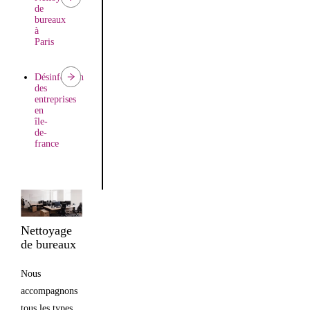
de
bureaux
à
Paris
Désinfection
des
entreprises
en
île-
de-
france
Nettoyage
de bureaux
Nous
accompagnons
tous les types