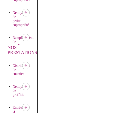
Nettoyage
de
petite
copropriété
Remplacement
de
gardien
NOS
PRESTATIONS
Distribution
de
courrier
Nettoyage
de
graffitis
Entrées
et