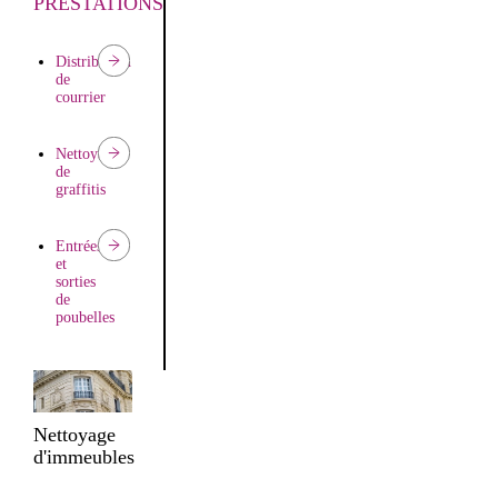
PRESTATIONS
Distribution
de
courrier
Nettoyage
de
graffitis
Entrées
et
sorties
de
poubelles
Nettoyage
d'immeubles