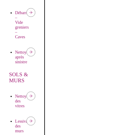
Débarras
–
Vide
greniers
–
Caves
Nettoyage
après
sinistre
SOLS &
Nettoyage
MURS
après
travaux
Nettoyage
des
Remise
vitres
en
état
d’appartements
Lessivage
des
murs