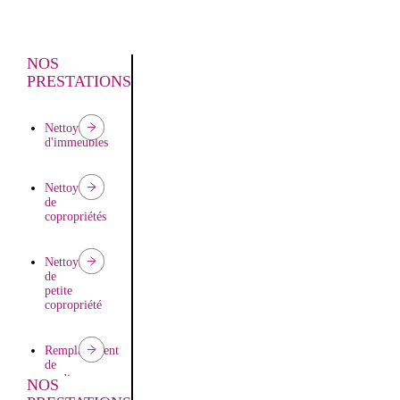
NOS
PRESTATIONS
Nettoyage
d'immeubles
Nettoyage
de
copropriétés
Nettoyage
de
petite
copropriété
Remplacement
de
gardien
NOS