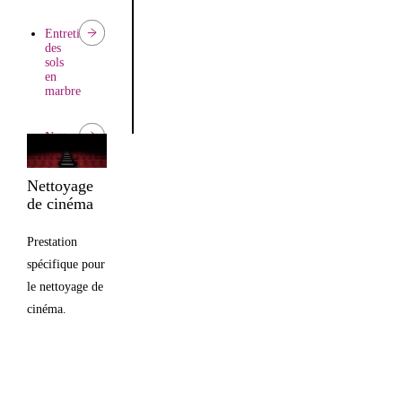
Entretien
des
sols
en
marbre
Nettoyage
moquette
Nettoyage
Entretien
de cinéma
des
parquets
Prestation
spécifique pour
le nettoyage de
cinéma.