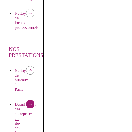
Nettoyage
de
locaux
professionnels
NOS
PRESTATIONS
Nettoyage
de
bureaux
à
Paris
Désinfection
des
entreprises
en
île-
de-