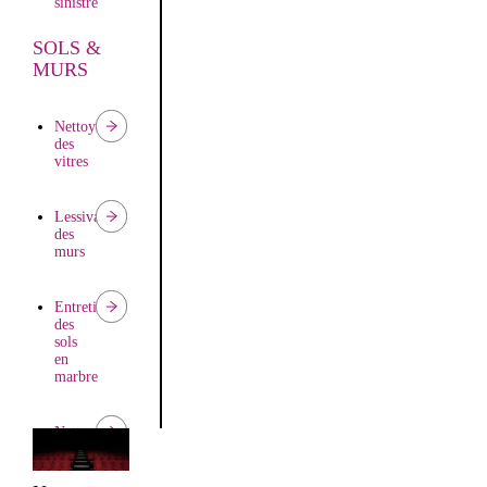
sinistre
SOLS &
Nettoyage
MURS
après
travaux
Nettoyage
des
Remise
vitres
en
état
d’appartements
Lessivage
des
murs
Entretien
des
sols
en
marbre
Nettoyage
moquette