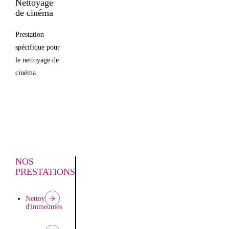
Nettoyage
Entretien
de cinéma
des
parquets
Prestation
spécifique pour
le nettoyage de
cinéma.
NOS
PRESTATIONS
Nettoyage
d'immeubles