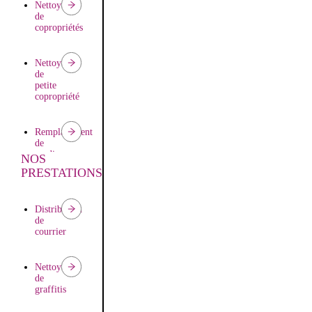
Nettoyage
de
copropriétés
Nettoyage
de
petite
copropriété
Remplacement
de
gardien
NOS
PRESTATIONS
Distribution
de
courrier
Nettoyage
de
graffitis