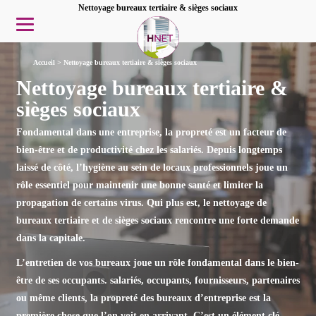
Nettoyage bureaux tertiaire & sièges sociaux
Accueil
>
Nettoyage bureaux tertiaire & sièges sociaux
Nettoyage bureaux tertiaire &
sièges sociaux
Fondamental dans une entreprise, la propreté est un facteur de
bien-être et de
productivité
chez les salariés. Depuis longtemps
laissé de côté, l’hygiène au sein de locaux professionnels joue un
rôle essentiel pour maintenir une bonne santé et limiter la
propagation de certains virus. Qui plus est, le
nettoyage de
bureaux tertiaire et de sièges sociaux
rencontre une forte demande
dans la capitale.
L’entretien de vos bureaux joue un rôle fondamental dans le bien-
être de ses occupants.
salariés
, occupants, fournisseurs, partenaires
ou même clients, la propreté des bureaux d’entreprise est la
première chose que l’on voit en arrivant.
C’est un élément clé