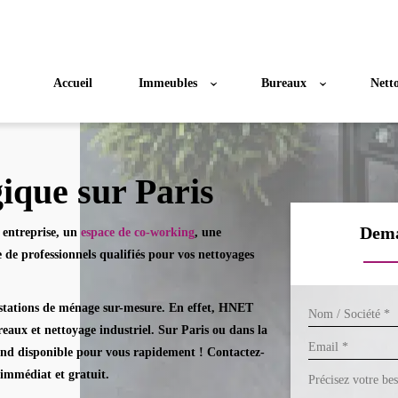
Accueil
Immeubles
Bureaux
Netto
ique sur Paris
Dema
 entreprise, un
espace de co-working
, une
e professionnels qualifiés pour vos
nettoyages
estations de ménage sur-mesure. En effet, HNET
reaux et nettoyage industriel. Sur
Paris ou dans la
rend disponible pour vous rapidement ! Contactez-
immédiat et gratuit.