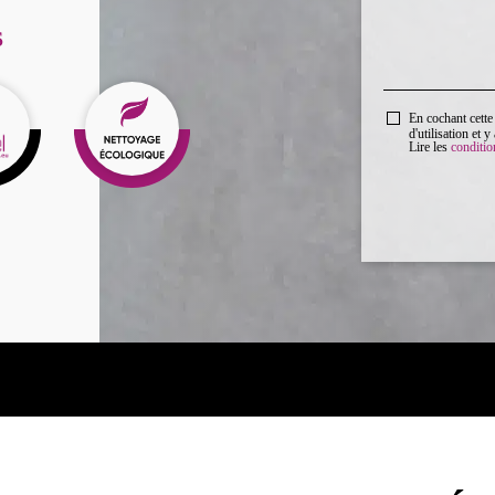
S
En cochant cette
d'utilisation et 
Lire les
condition