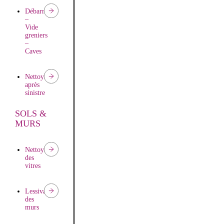
Débarras
–
Vide
greniers
–
Caves
Nettoyage
après
sinistre
SOLS &
Nettoyage
MURS
après
travaux
Nettoyage
des
Remise
vitres
en
état
d’appartements
Lessivage
des
murs