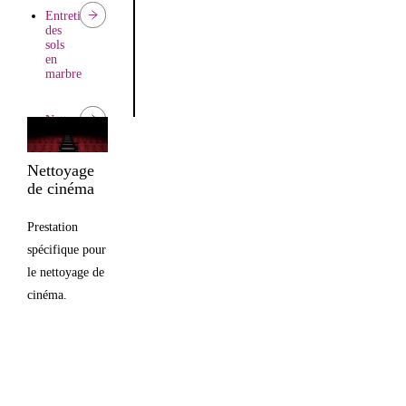
Entretien
des
sols
en
marbre
Nettoyage
moquette
Nettoyage
Entretien
de cinéma
des
parquets
Prestation
spécifique pour
le nettoyage de
cinéma.