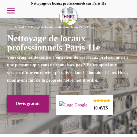
Nettoyage de locaux professionnels sur Paris 11e
Accueil
>
Nettoyage de locaux professionnels sur Paris 11e
Nettoyage de locaux
professionnels Paris 11e
Vous craignez de confier l’
entretien de vos locaux
professionnels à
une personne que vous ne connaissez pas ? Faites appel aux
services d’une entreprise spécialisée dans le domaine ! Chez Hnet,
nous avons fait de la
propreté
notre mot d’ordre.
Devis gratuit
10 AVIS