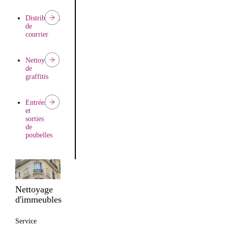
Distribution
de
courrier
Nettoyage
de
graffitis
Entrées
et
sorties
de
poubelles
Nettoyage
d'immeubles
Service