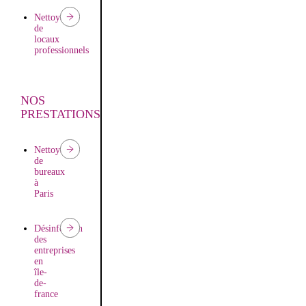
Nettoyage
de
locaux
professionnels
NOS
PRESTATIONS
Nettoyage
de
bureaux
à
Paris
Désinfection
des
entreprises
en
île-
de-
france